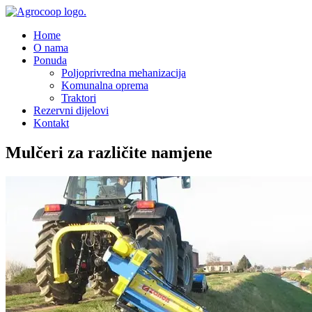
Home
O nama
Ponuda
Poljoprivredna mehanizacija
Komunalna oprema
Traktori
Rezervni dijelovi
Kontakt
Mulčeri za različite namjene