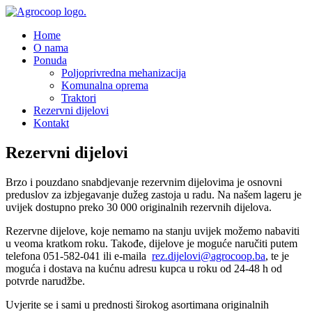
Home
O nama
Ponuda
Poljoprivredna mehanizacija
Komunalna oprema
Traktori
Rezervni dijelovi
Kontakt
Rezervni dijelovi
Brzo i pouzdano snabdjevanje rezervnim dijelovima je osnovni
preduslov za izbjegavanje dužeg zastoja u radu. Na našem lageru je
uvijek dostupno preko 30 000 originalnih rezervnih dijelova.
Rezervne dijelove, koje nemamo na stanju uvijek možemo nabaviti
u veoma kratkom roku. Takođe, dijelove je moguće naručiti putem
telefona 051-582-041 ili e-maila
rez.dijelovi@agrocoop.ba
, te je
moguća i dostava na kućnu adresu kupca u roku od 24-48 h od
potvrde narudžbe.
Uvjerite se i sami u prednosti širokog asortimana originalnih